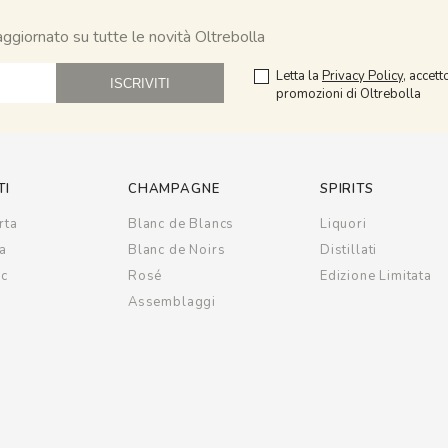
 aggiornato su tutte le novità Oltrebolla
Letta la
Privacy Policy
, accett
promozioni di Oltrebolla
TI
CHAMPAGNE
SPIRITS
rta
Blanc de Blancs
Liquori
ga
Blanc de Noirs
Distillati
oc
Rosé
Edizione Limitata
Assemblaggi