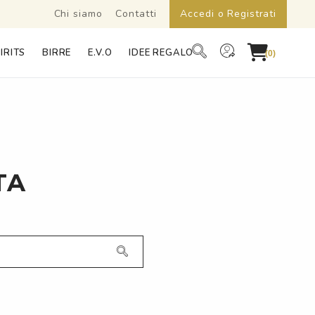
Chi siamo
Contatti
Accedi o Registrati
IRITS
BIRRE
E.V.O
IDEE REGALO
(0)
TA