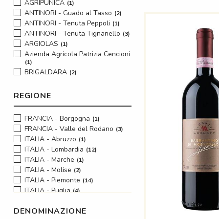
AGRIPUNICA
1
ANTINORI - Guado al Tasso
2
ANTINORI - Tenuta Peppoli
1
ANTINORI - Tenuta Tignanello
3
ARGIOLAS
1
Azienda Agricola Patrizia Cencioni
1
BRIGALDARA
2
CA' DEL BOSCO
3
CA' RUGATE
1
REGIONE
CACCIA AL PIANO
1
Cantina Adanti
1
FRANCIA - Borgogna
1
CANTINA ALDENO
1
FRANCIA - Valle del Rodano
3
CANTINA SANTA LUCIA
2
ITALIA - Abruzzo
1
CASTELLARE DI CASTELLINA
2
ITALIA - Lombardia
12
CASTELLO DI MONSANTO
5
ITALIA - Marche
1
Castello di Perno
1
ITALIA - Molise
2
CIAVOLICH
1
ITALIA - Piemonte
14
CLEMENTI
5
ITALIA - Puglia
4
COLLEMASSARI - TENUTA
ITALIA - Sardegna
2
GRATTAMACCO
1
DENOMINAZIONE
ITALIA - Sicilia
7
CONTERNO FANTINO
5