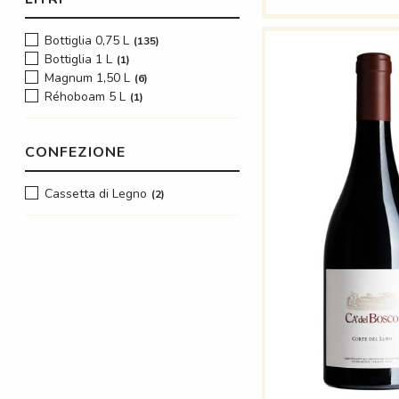
Bottiglia 0,75 L
135
Bottiglia 1 L
1
Magnum 1,50 L
6
Réhoboam 5 L
1
CONFEZIONE
Cassetta di Legno
2