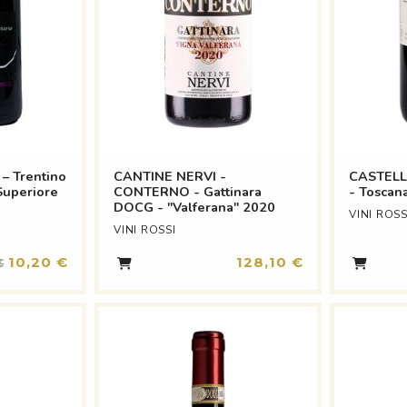
 Trentino
CANTINE NERVI -
CASTELL
Superiore
CONTERNO - Gattinara
- Toscana
DOCG - "Valferana" 2020
VINI ROSS
VINI ROSSI
10,20 €
128,10 €
€