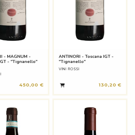
I - MAGNUM -
ANTINORI - Toscana IGT -
IGT - "Tignanello"
"Tignanello"
VINI ROSSI
I
450,00 €
130,20 €