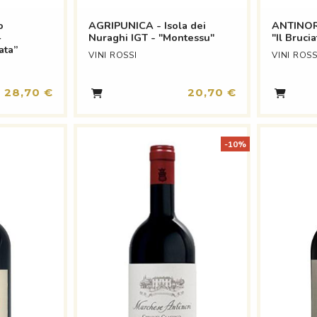
o
AGRIPUNICA - Isola dei
ANTINORI
–
Nuraghi IGT - "Montessu"
"Il Brucia
ata”
VINI ROSSI
VINI ROSS
28,70 €
20,70 €
-10%