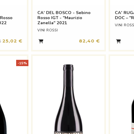
CA' DEL BOSCO - Sebino
CA' RUGA
 Rosso
Rosso IGT - "Maurizio
DOC – "R
2022
Zanella" 2021
VINI ROSS
VINI ROSSI
25,02 €
82,40 €
€
-15%