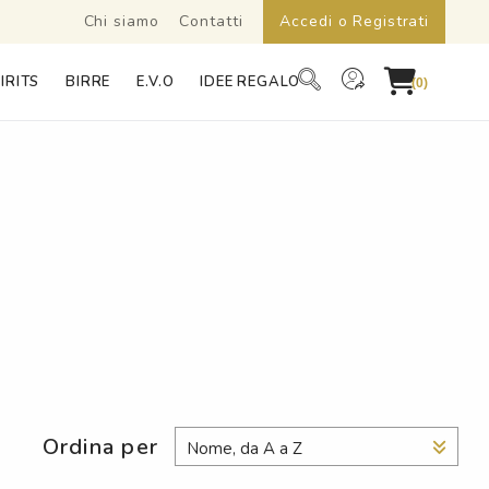
Chi siamo
Contatti
Accedi o Registrati
IRITS
BIRRE
E.V.O
IDEE REGALO
(0)
Ordina per
Nome, da A a Z