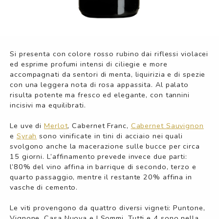
Si presenta con colore rosso rubino dai riflessi violacei
ed esprime profumi intensi di ciliegie e more
accompagnati da sentori di menta, liquirizia e di spezie
con una leggera nota di rosa appassita. Al palato
risulta potente ma fresco ed elegante, con tannini
incisivi ma equilibrati.
Le uve di
Merlot
, Cabernet Franc,
Cabernet Sauvignon
e
Syrah
sono vinificate in tini di acciaio nei quali
svolgono anche la macerazione sulle bucce per circa
15 giorni. L’affinamento prevede invece due parti:
l’80% del vino affina in barrique di secondo, terzo e
quarto passaggio, mentre il restante 20% affina in
vasche di cemento.
Le viti provengono da quattro diversi vigneti: Puntone,
Vignone, Casa Nuova e I Sommi. Tutti e 4 sono nella