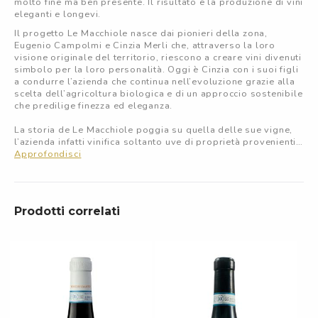
molto fine ma ben presente. Il risultato è la produzione di vini
eleganti e longevi.
Il progetto Le Macchiole nasce dai pionieri della zona,
Eugenio Campolmi e Cinzia Merli che, attraverso la loro
visione originale del territorio, riescono a creare vini divenuti
simbolo per la loro personalità. Oggi è Cinzia con i suoi figli
a condurre l’azienda che continua nell’evoluzione grazie alla
scelta dell’agricoltura biologica e di un approccio sostenibile
che predilige finezza ed eleganza.
La storia de Le Macchiole poggia su quella delle sue vigne,
l’azienda infatti vinifica soltanto uve di proprietà provenienti
da un parco vigneto di 26 ettari dislocato in diverse zone.
Approfondisci
L’approccio è su misura, calibrato vite per vite, grazie alla
precisione delle lavorazioni, la scelta dell’epoca
vendemmiale, la raccolta manuale e la doppia cernita delle
Prodotti correlati
uve in cantina.
Un lavoro che permette di vinificare solo il meglio che la
natura offre.